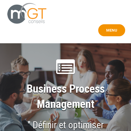
Touter
au
contenu
MENU
Business Process
Management
" Définir et optimiser