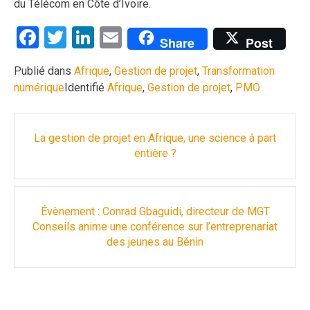
du Télécom en Côte d’Ivoire.
Facebook
Twitter
LinkedIn
Email
Share
Post
Publié dans
Afrique
,
Gestion de projet
,
Transformation
numérique
Identifié
Afrique
,
Gestion de projet
,
PMO
Navigation
La gestion de projet en Afrique, une science à part
des
entière ?
articles
Évènement : Conrad Gbaguidi, directeur de MGT
Conseils anime une conférence sur l’entreprenariat
des jeunes au Bénin